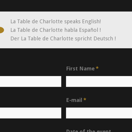
La Table de Charlotte speaks English!
La Table de Charlotte habla Español !
Der La Table de Charlotte spricht Deutsch !
First Name
*
E-mail
*
Date of the event