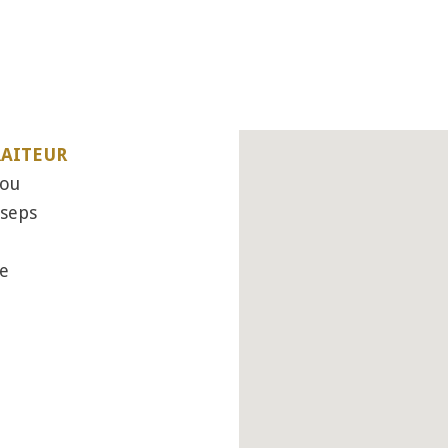
RAITEUR
eou
sseps
e