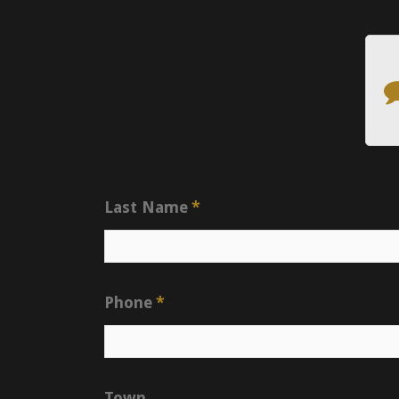
Last Name
*
Phone
*
Town