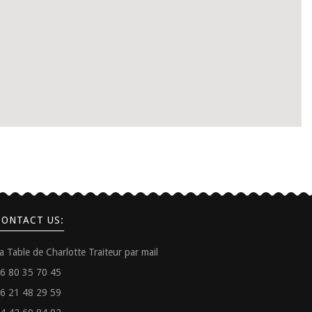
CONTACT US:
a Table de Charlotte Traiteur par mail
6 80 35 70 45
6 21 48 29 59