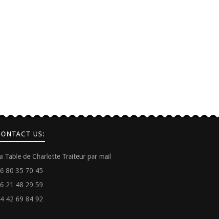
CONTACT US:
a Table de Charlotte Traiteur par mail
6 80 35 70 45
6 21 48 29 59
4 42 69 84 92